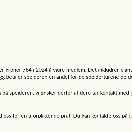
 kroner 784 i 2024 å være medlem. Det inkludrer blant a
egg betaler speideren en andel for de speiderturene de de
å på speideren, vi ønsker derfor at dere tar kontakt m
ed oss for en uforpliktende prat. Du kan kontakte oss på
g