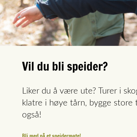
Vil du bli speider?
Liker du å være ute? Turer i sk
klatre i høye tårn, bygge store 
også!
Bli med på et speidermøte!