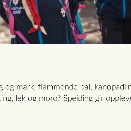
og og mark, flammende bål, kanopadling
ting, lek og moro? Speiding gir opplevel