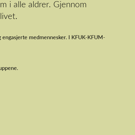
om i alle aldrer. Gjennom
livet.
lle og engasjerte medmennesker. I KFUK-KFUM-
ruppene.